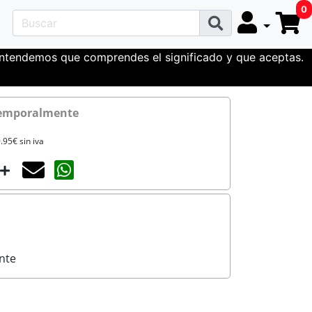
0
 entendemos que comprendes el significado y que aceptas.
temporalmente
.95€ sin iva
Agotado temporalmente
Compartir con un amigo
nte