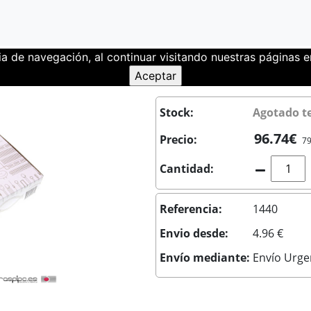
ia de navegación, al continuar visitando nuestras páginas
rter Kit Original Español
Stock:
Agotado 
96.74€
Precio:
79
Cantidad:
Referencia:
1440
Envio desde:
4.96 €
Envío mediante:
Envío Urge