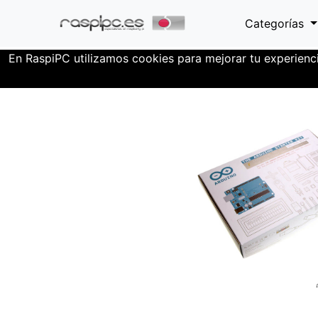
Categorías
En RaspiPC utilizamos cookies para mejorar tu experienc
Conexiones
Prototipado
Arduino Sta