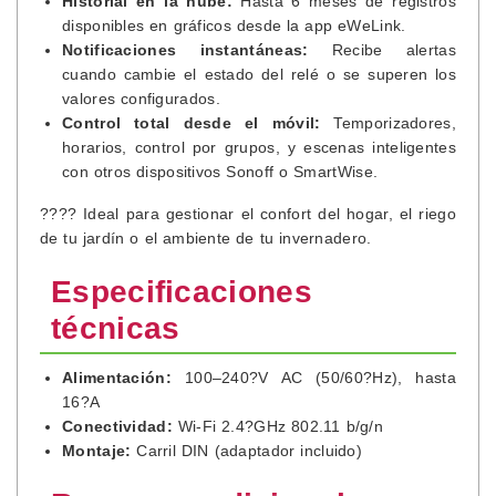
Historial en la nube:
Hasta 6 meses de registros
disponibles en gráficos desde la app eWeLink.
Notificaciones instantáneas:
Recibe alertas
cuando cambie el estado del relé o se superen los
valores configurados.
Control total desde el móvil:
Temporizadores,
horarios, control por grupos, y escenas inteligentes
con otros dispositivos Sonoff o SmartWise.
???? Ideal para gestionar el confort del hogar, el riego
de tu jardín o el ambiente de tu invernadero.
Especificaciones
técnicas
Alimentación:
100–240?V AC (50/60?Hz), hasta
16?A
Conectividad:
Wi-Fi 2.4?GHz 802.11 b/g/n
Montaje:
Carril DIN (adaptador incluido)