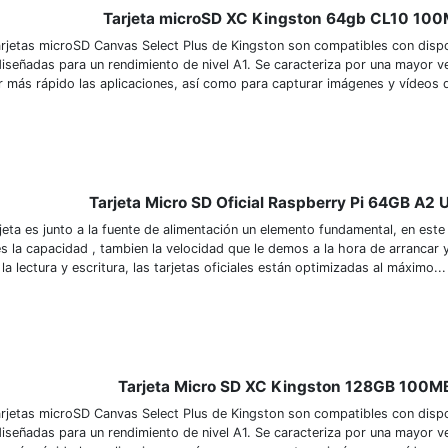
Tarjeta microSD XC Kingston 64gb CL10 10
arjetas microSD Canvas Select Plus de Kingston son compatibles con dispo
diseñadas para un rendimiento de nivel A1. Se caracteriza por una mayor v
r más rápido las aplicaciones, así como para capturar imágenes y vídeos de
Tarjeta Micro SD Oficial Raspberry Pi 64GB A2
rjeta es junto a la fuente de alimentación un elemento fundamental, en est
s la capacidad , tambien la velocidad que le demos a la hora de arrancar y
a lectura y escritura, las tarjetas oficiales están optimizadas al máximo...
Tarjeta Micro SD XC Kingston 128GB 100M
arjetas microSD Canvas Select Plus de Kingston son compatibles con dispo
diseñadas para un rendimiento de nivel A1. Se caracteriza por una mayor v