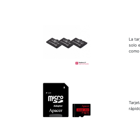
La ta
solo e
como l
Tarje
rápido