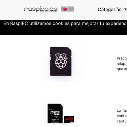
Categorías
En RaspiPC utilizamos cookies para mejorar tu experienc
Almacenamiento
Memorias Micro SD
Práct
adapt
que a
La Ta
confi
captu