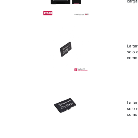
carga
La ta
solo e
como l
La ta
solo e
como l