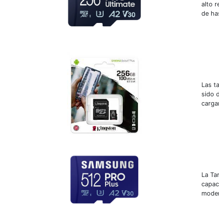
alto 
de ha
Las t
sido 
carga
La Ta
capac
moder