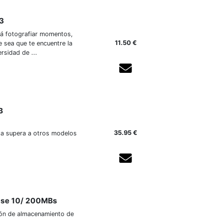
3
irá fotografiar momentos,
11.50 €
 sea que te encuentre la
rsidad de ...
Agotado temporalmente
B
35.95 €
ta supera a otros modelos
Agotado temporalmente
ase 10/ 200MBs
ión de almacenamiento de