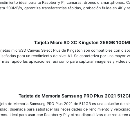
rendimiento ideal para tu Raspberry Pi, cámaras, drones o smartphones. C
sta 200MB/s, garantiza transferencias rápidas, grabación fluida en 4K y re
Tarjeta Micro SD XC Kingston 256GB 100M
arjetas microSD Canvas Select Plus de Kingston son compatibles con dispo
diseñadas para un rendimiento de nivel A1. Se caracteriza por una mayor v
r más rápido las aplicaciones, así como para capturar imágenes y vídeos de
Tarjeta de Memoria Samsung PRO Plus 2021 512G
rjeta de Memoria Samsung PRO Plus 2021 de 512GB es una solución de al
idad, diseñada para satisfacer las necesidades de rendimiento y velocidad
nos. Ideal para usar con Raspberry Pi y otros dispositivos que requieren 