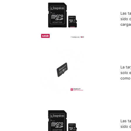
Las t
sido 
carga
La ta
solo e
como l
Las t
sido 