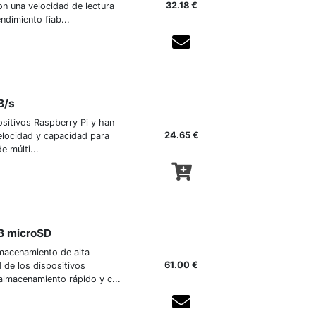
32.18 €
on una velocidad de lectura
ndimiento fiab...
Agotado temporalmente
B/s
sitivos Raspberry Pi y han
24.65 €
elocidad y capacidad para
 múlti...
B microSD
macenamiento de alta
61.00 €
 de los dispositivos
almacenamiento rápido y c...
Agotado temporalmente