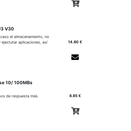
 U3 V30
e caso el almacenamiento, no
14.80 €
 ejectutar aplicaciones, así
Agotado temporalmente
ase 10/ 100MBs
8.85 €
pos de respuesta más