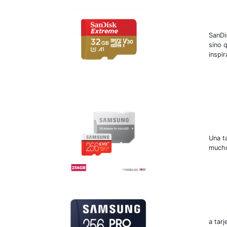
SanDi
sino 
inspi
Una t
mucho
a tar